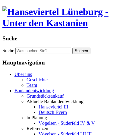
Suche
Suche
Suchen
Hauptnavigation
Über uns
Geschichte
Team
Baulandentwicklung
Grundstücksankauf
Aktuelle Baulandentwicklung
Hanseviertel III
Deutsch Evern
in Planung
Vögelsen - Süderfeld IV & V
Referenzen
Vögelsen - Süderfeld I,II,III