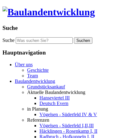
Suche
Suche
Suchen
Hauptnavigation
Über uns
Geschichte
Team
Baulandentwicklung
Grundstücksankauf
Aktuelle Baulandentwicklung
Hanseviertel III
Deutsch Evern
in Planung
Vögelsen - Süderfeld IV & V
Referenzen
Vögelsen - Süderfeld I,II,III
Häcklingen - Rosenkamp I, II
Radbruch - Hofkoppeln I, II